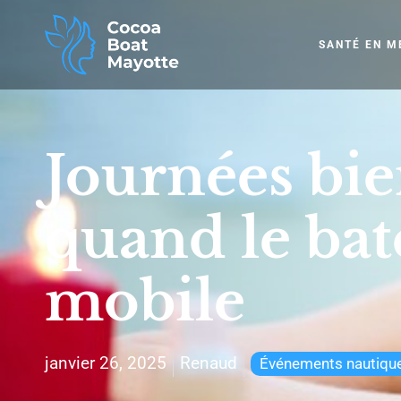
SANTÉ EN M
Journées bien
quand le bat
mobile
janvier 26, 2025
Renaud
Événements nautiqu