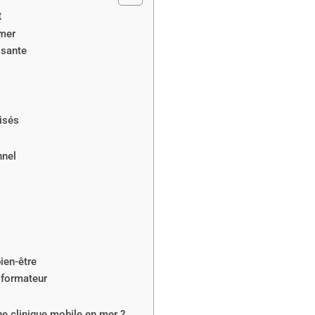
t
 mer
ssante
isés
nnel
ien-être
sformateur
ne clinique mobile en mer ?