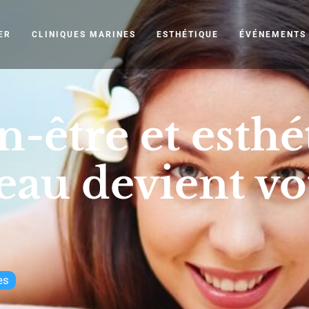
ER
CLINIQUES MARINES
ESTHÉTIQUE
ÉVÉNEMENTS
-être et esthé
eau devient vo
es