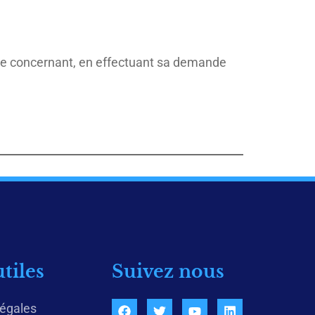
s le concernant, en effectuant sa demande
tiles
Suivez nous
F
T
Y
L
égales