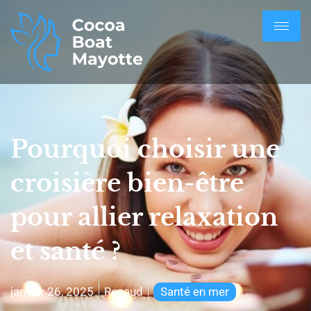
Pourquoi choisir une
croisière bien-être
pour allier relaxation
et santé ?
janvier 26, 2025
Renaud
Santé en mer