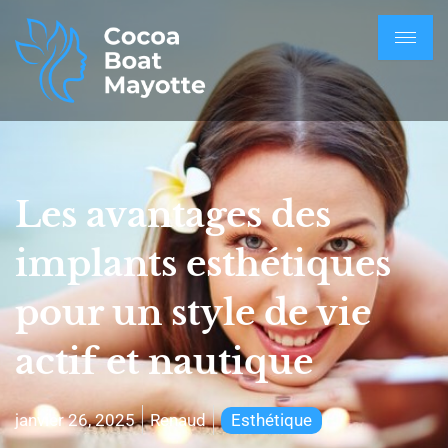
Les avantages des
implants esthétiques
pour un style de vie
actif et nautique
janvier 26, 2025
Renaud
Esthétique